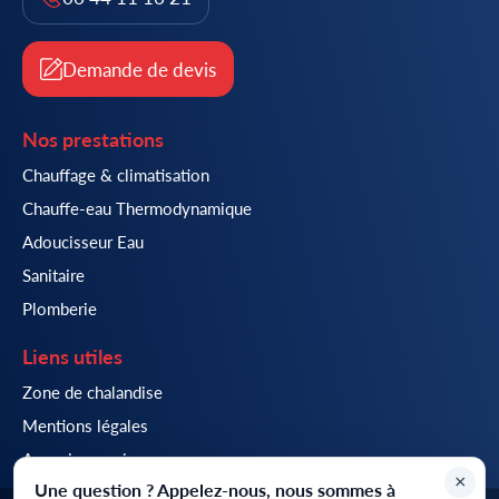
Demande de devis
Nos prestations
Chauffage & climatisation
Chauffe-eau Thermodynamique
Adoucisseur Eau
Sanitaire
Plomberie
Liens utiles
Zone de chalandise
Mentions légales
Annuaire services
×
Une question ? Appelez-nous, nous sommes à